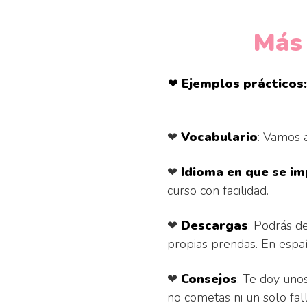
Más 
❤
Ejemplos prácticos:
❤
Vocabulario
: Vamos a
❤
Idioma en que se im
curso con facilidad.
❤
Descargas
: Podrás d
propias prendas. En españ
❤
Consejos
: Te doy uno
no cometas ni un solo fall