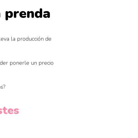
a prenda
leva la producción de
der ponerle un precio
s?
stes