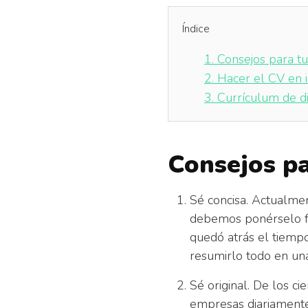
Índice
1.
Consejos para t
2.
Hacer el CV en 
3.
Currículum de d
Consejos p
Sé concisa. Actualmen
debemos ponérselo fá
quedó atrás el tiemp
resumirlo todo en una
Sé original. De los 
empresas diariamente